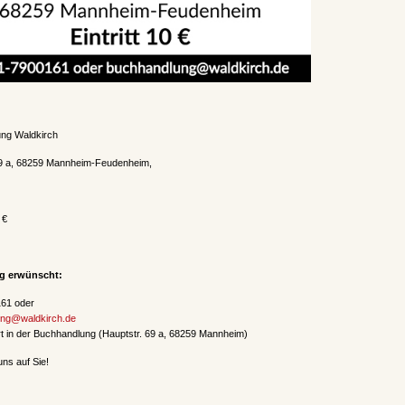
ng Waldkirch
69 a, 68259 Mannheim-Feudenheim,
 €
g erwünscht:
61 oder
ng@waldkirch.de
t in der Buchhandlung (Hauptstr. 69 a, 68259 Mannheim)
uns auf Sie!