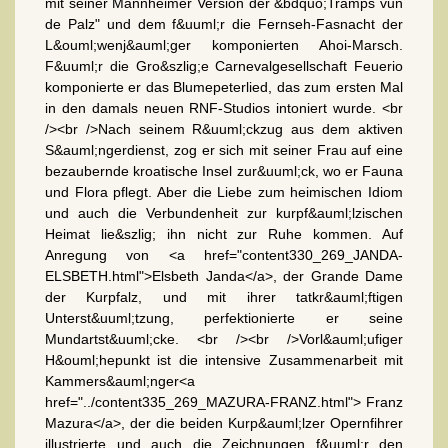
mit seiner Mannheimer Version der &bdquo;Tramps vun
de Palz" und dem f&uuml;r die Fernseh-Fasnacht der
L&ouml;wenj&auml;ger komponierten Ahoi-Marsch.
F&uuml;r die Gro&szlig;e Carnevalgesellschaft Feuerio
komponierte er das Blumepeterlied, das zum ersten Mal
in den damals neuen RNF-Studios intoniert wurde. <br
/><br />Nach seinem R&uuml;ckzug aus dem aktiven
S&auml;ngerdienst, zog er sich mit seiner Frau auf eine
bezaubernde kroatische Insel zur&uuml;ck, wo er Fauna
und Flora pflegt. Aber die Liebe zum heimischen Idiom
und auch die Verbundenheit zur kurpf&auml;lzischen
Heimat lie&szlig; ihn nicht zur Ruhe kommen. Auf
Anregung von <a href="content330_269_JANDA-
ELSBETH.html">Elsbeth Janda</a>, der Grande Dame
der Kurpfalz, und mit ihrer tatkr&auml;ftigen
Unterst&uuml;tzung, perfektionierte er seine
Mundartst&uuml;cke. <br /><br />Vorl&auml;ufiger
H&ouml;hepunkt ist die intensive Zusammenarbeit mit
Kammers&auml;nger<a
href="../content335_269_MAZURA-FRANZ.html"> Franz
Mazura</a>, der die beiden Kurp&auml;lzer Opernfihrer
illustrierte und auch die Zeichnungen f&uuml;r den