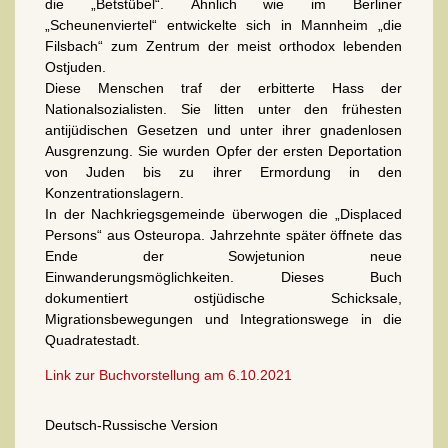
die „Betstübel“. Ähnlich wie im Berliner
„Scheunenviertel“ entwickelte sich in Mannheim „die
Filsbach“ zum Zentrum der meist orthodox lebenden
Ostjuden.
Diese Menschen traf der erbitterte Hass der
Nationalsozialisten. Sie litten unter den frühesten
antijüdischen Gesetzen und unter ihrer gnadenlosen
Ausgrenzung. Sie wurden Opfer der ersten Deportation
von Juden bis zu ihrer Ermordung in den
Konzentrationslagern.
In der Nachkriegsgemeinde überwogen die „Displaced
Persons“ aus Osteuropa. Jahrzehnte später öffnete das
Ende der Sow­jet­union neue
Einwanderungsmöglichkeiten. Dieses Buch
dokumentiert ostjüdische Schicksale,
Migrationsbewegungen und Integrationswege in die
Quadratestadt.
Link zur Buchvorstellung am 6.10.2021
Deutsch-Russische Version