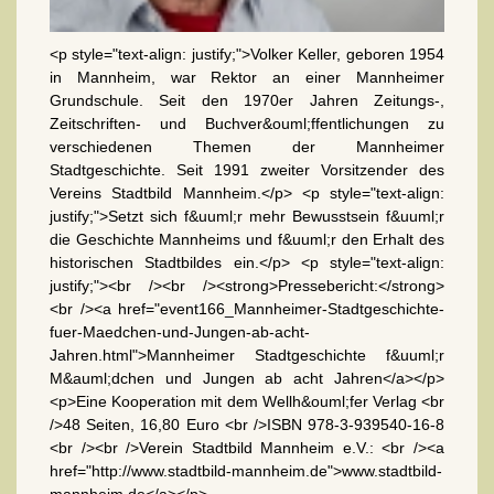
<p style="text-align: justify;">Volker Keller, geboren 1954
in Mannheim, war Rektor an einer Mannheimer
Grundschule. Seit den 1970er Jahren Zeitungs-,
Zeitschriften- und Buchver&ouml;ffentlichungen zu
verschiedenen Themen der Mannheimer
Stadtgeschichte. Seit 1991 zweiter Vorsitzender des
Vereins Stadtbild Mannheim.</p> <p style="text-align:
justify;">Setzt sich f&uuml;r mehr Bewusstsein f&uuml;r
die Geschichte Mannheims und f&uuml;r den Erhalt des
historischen Stadtbildes ein.</p> <p style="text-align:
justify;"><br /><br /><strong>Pressebericht:</strong>
<br /><a href="event166_Mannheimer-Stadtgeschichte-
fuer-Maedchen-und-Jungen-ab-acht-
Jahren.html">Mannheimer Stadtgeschichte f&uuml;r
M&auml;dchen und Jungen ab acht Jahren</a></p>
<p>Eine Kooperation mit dem Wellh&ouml;fer Verlag <br
/>48 Seiten, 16,80 Euro <br />ISBN 978-3-939540-16-8
<br /><br />Verein Stadtbild Mannheim e.V.: <br /><a
href="http://www.stadtbild-mannheim.de">www.stadtbild-
mannheim.de</a></p>