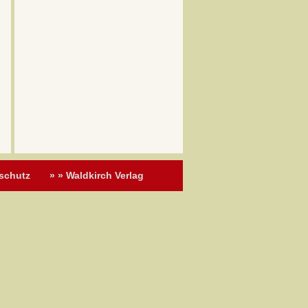
schutz
» » Waldkirch Verlag