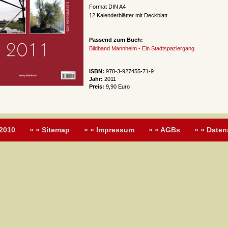
Format DIN A4
12 Kalenderblätter mit Deckblatt
Passend zum Buch:
Bildband Mannheim - Ein Stadtspaziergang
ISBN:
978-3-927455-71-9
Jahr:
2011
Preis:
9,90 Euro
 2010
» » Sitemap
» » Impressum
» » AGBs
» » Daten